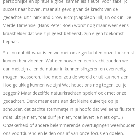
persoonlijke en spirituele groei samen als sleutel voor zakelijk
succes naar boven, maar als gevolg van de kracht van de
gedachte; uit ‘Think and Grow Rich’ (Napoleon Hill) En ook in ‘De
Vierde Dimensie’ (Hans Peter Roel) wordt nog maar weer eens
kraakhelder dat wie zijn geest beheerst, zijn eigen toekomst
bepaalt.
Stel nu dat dit waar is en we met onze gedachten onze toekomst
kunnen beïnvloeden. Wat een power en een kracht zouden we
dan met zijn allen de natuur in kunnen slingeren en evenredig
mogen incasseren. Hoe mooi zou de wereld er uit kunnen zien.
Hoe gelukkig kunnen we zijn! Wat houdt ons nog tegen, zul je
zeggen? Maar dezelfde natuurkrachten ‘spelen’ ook met onze
gedachten. Denk maar eens aan dat kleine duiveltje op je
schouder, dat zachte stemmetje in je hoofd dat wel eens fluistert
(“dat lukt je niet”, “dat durf je niet”, “dat levert je niets op”…)
Onzekerheid of andere belemmerende overtuigingen weerhouden
ons voortdurend en leiden ons af van onze focus en doelen.