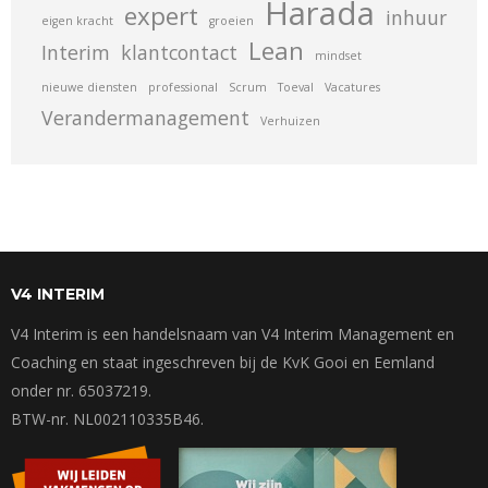
Harada
expert
inhuur
eigen kracht
groeien
Lean
Interim
klantcontact
mindset
nieuwe diensten
professional
Scrum
Toeval
Vacatures
Verandermanagement
Verhuizen
V4 INTERIM
V4 Interim is een handelsnaam van V4 Interim Management en
Coaching en staat ingeschreven bij de KvK Gooi en Eemland
onder nr. 65037219.
BTW-nr. NL002110335B46.