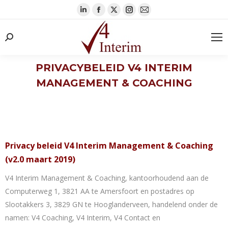
Linkedin
Facebook
X
Instagram
Mail
page
page
page
page
page
opens
opens
opens
opens
opens
Search:
in
in
in
in
in
new
new
new
new
new
PRIVACYBELEID V4 INTERIM
window
window
window
window
window
MANAGEMENT & COACHING
Privacy beleid V4 Interim Management & Coaching
(v2.0 maart 2019)
V4 Interim Management & Coaching, kantoorhoudend aan de
Computerweg 1, 3821 AA te Amersfoort en postadres op
Slootakkers 3, 3829 GN te Hooglanderveen, handelend onder de
namen: V4 Coaching, V4 Interim, V4 Contact en