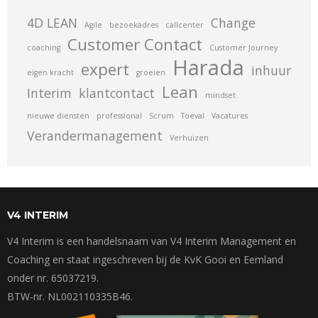
4D LEAN
Change
Agile
bezoekadres
callcenter
Customer Contact
coaching
Customer Journey
Harada
expert
inhuur
eigen kracht
groeien
Lean
Interim
klantcontact
mindset
nieuwe diensten
professional
Scrum
Toeval
Vacatures
Verandermanagement
Verhuizen
V4 INTERIM
V4 Interim is een handelsnaam van V4 Interim Management en
Coaching en staat ingeschreven bij de KvK Gooi en Eemland
onder nr. 65037219.
BTW-nr. NL002110335B46.