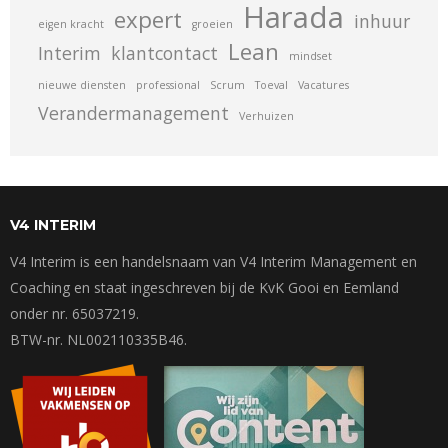
Harada
expert
inhuur
eigen kracht
groeien
Lean
Interim
klantcontact
mindset
nieuwe diensten
professional
Scrum
Toeval
Vacatures
Verandermanagement
Verhuizen
V4 INTERIM
V4 Interim is een handelsnaam van V4 Interim Management en
Coaching en staat ingeschreven bij de KvK Gooi en Eemland
onder nr. 65037219.
BTW-nr. NL002110335B46.