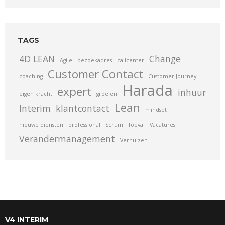
TAGS
4D LEAN
Change
Agile
bezoekadres
callcenter
Customer Contact
coaching
Customer Journey
Harada
expert
inhuur
eigen kracht
groeien
Lean
Interim
klantcontact
mindset
nieuwe diensten
professional
Scrum
Toeval
Vacatures
Verandermanagement
Verhuizen
V4 INTERIM