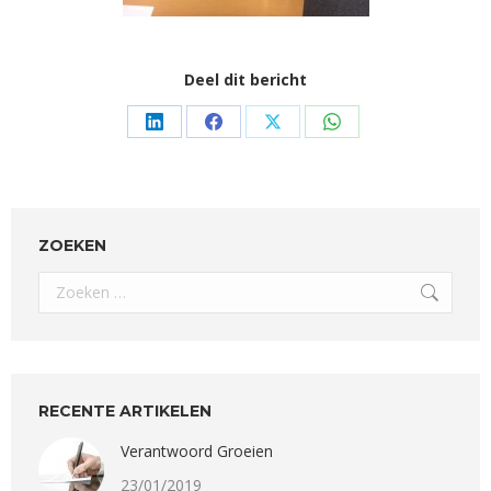
Deel dit bericht
Share
Share
Share
Share
on
on
on
on
LinkedIn
Facebook
X
WhatsApp
ZOEKEN
Search:
RECENTE ARTIKELEN
Verantwoord Groeien
23/01/2019